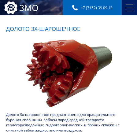
ЗМО
+7 (7152) 39 09 13
ДОЛОТО 3Х-ШАРОШЕЧНОЕ
Долото 3х-шарошечное предназначено для вращательного
бурения сплошным забоем пород средней твердости
геологоразведочных, гидрогеологических и прочих скважин с
очисткой забоя жидкостью или воздухом.