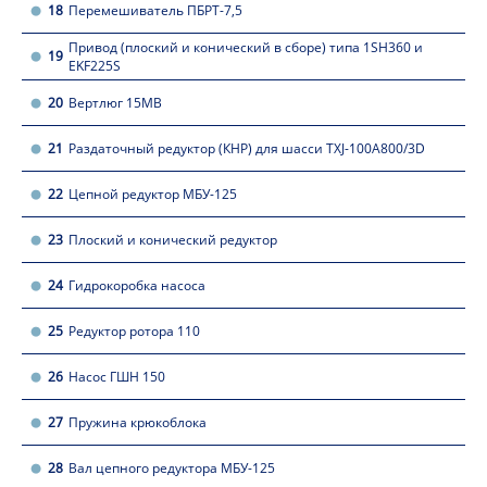
18
Перемешиватель ПБРТ-7,5
Привод (плоский и конический в сборе) типа 1SH360 и
19
EKF225S
20
Вертлюг 15МВ
21
Раздаточный редуктор (КНР) для шасси TXJ-100A800/3D
22
Цепной редуктор МБУ-125
23
Плоский и конический редуктор
24
Гидрокоробка насоса
25
Редуктор ротора 110
26
Насос ГШН 150
27
Пружина крюкоблока
28
Вал цепного редуктора МБУ-125