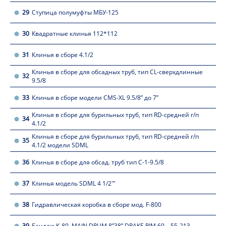
29
Ступица полумуфты МБУ-125
30
Квадратные клинья 112*112
31
Клинья в сборе 4.1/2
Клинья в сборе для обсадных труб, тип CL-сверхдлинные
32
9.5/8
33
Клинья в сборе модели CMS-XL 9.5/8” до 7”
Клинья в сборе для бурильных труб, тип RD-средней г/п
34
4.1/2
Клинья в сборе для бурильных труб, тип RD-средней г/п
35
4.1/2 модели SDML
36
Клинья в сборе для обсад. труб тип С-1-9.5/8
37
Клинья модель SDML 4 1/2'”
38
Гидравлическая коробка в сборе мод. F-800
39
Бандаж К-80. MAJN DRUM 8”38” DRAKE RIM 60—55-213