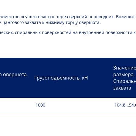
лементов осуществляется через верхний переводник. Возможно
 цангового захвата к нижнему торцу овершота.
еских, спиральных поверхностей на внутренней поверхности к
Значение
р овершота,
размера,
Грузоподъемность, кН
Спиральн
захвата
1000
104.8...54.