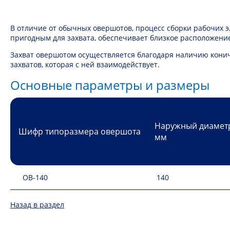
В отличие от обычных овершотов, процесс сборки рабочих э
пригодным для захвата, обеспечивает близкое расположение
Захват овершотом осуществляется благодаря наличию конич
захватов, которая с ней взаимодействует.
Основные параметры и размеры
Наружный диамет
Шифр типоразмера овершота
мм
ОВ-140
140
Назад в раздел