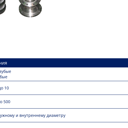
ния
зубые
убые
до 10
до 500
ружному и внутреннему диаметру