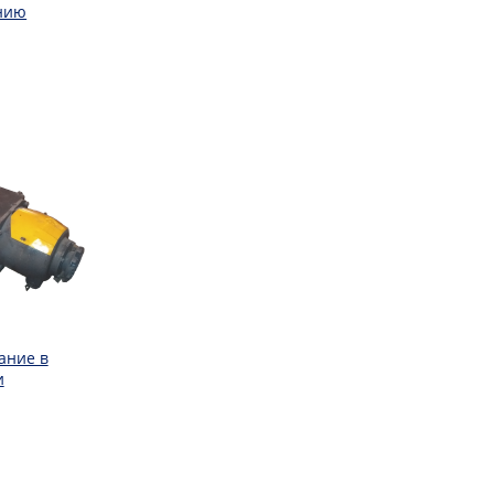
нию
ание в
и