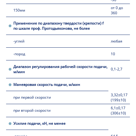
от 0 до
150мм
360
Применение по диапазону твердости (крепости) f
по шкале проф. Протодьяконова, не более
-углей
любая
-пород
10
Диапазон регулирования рабочей скорости подачи,
0,1-2,7
м/мин
Маневровая скорость подачи, м/мин
3,32±0,17
при первой скорости
(199±10)
6,1±0,17
при второй скорости
(306±10)
Усилие подачи, кН, не менее