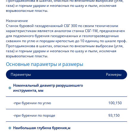
Протодьяконова в шахтах, опасных по внезапным выбросам (угля,
газа) и горным ударам и неопасных по шазу и пыли, исключая
взрывоопасные пласты.
Назначение
Станок буровой газодренажный СБГ 300 по своим техническим
характеристикам является аналогом станка СБГ-1М, предназначен
для подземного бурения газодренажных и геологоразведочных
скважин по углю и породам крепостью до 10 единиц по шкале проф.
Протодьяконова в шахтах, опасных по внезапным выбросам (угля,
газа) и горным ударам и неопасных по шазу и пыли, исключая
взрывоопасные пласты.
Основные параметры и размеры
Параметры
Размеры
Номинальный диаметр разрушаюшего
инструмента, мм
-при бурении по углю
100,150
-при бурении по породе
93,150
Наибольшая глубина бурения,м