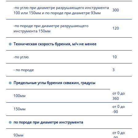
-по углю при диаметре разрушающего инструмента
300
100 или 150мм и по породе при диаметре 93мм
-по породе при диаметре разрушающего
120
инструмента 150мм
Техническая скорость бурения, м/ч не менее
-по углю
10
- по породе
3
Предельные углы бурения скважин, градусы
от 0 до
100мм
360
от 0 до
150мм
-90
по породе при диаметре инструмента
от 0 до
93мм
-90